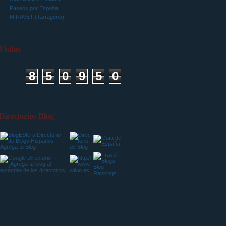
Paseos por España
MIRAVET (Tarragona)
Visitas
8
5
0
9
5
0
Directorios Blog