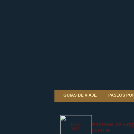
GUÍAS DE VIAJE
PASEOS PO
Postales de Egi
11
oct
2010
LUXOR